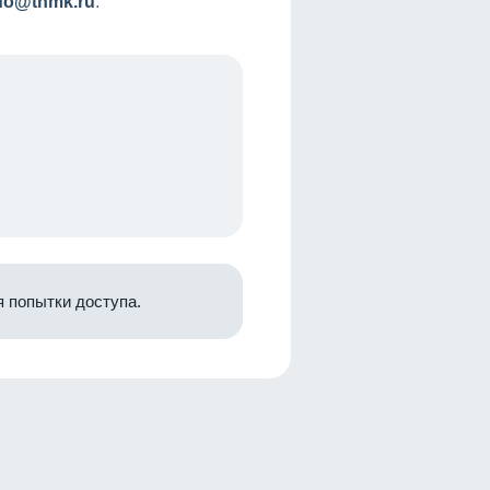
nfo@tnmk.ru
.
 попытки доступа.