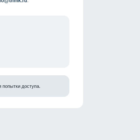
nfo@tnmk.ru
.
 попытки доступа.